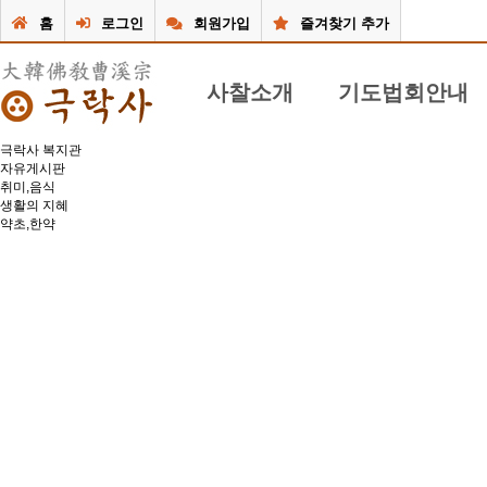
홈
로그인
회원가입
즐겨찾기 추가
사찰소개
기도법회안내
극락사 복지관
극락사 소개
기도 불공 / 법문
자유게시판
취미,음식
주지스님 인사말
49재 및 재사 / 법문
생활의 지혜
약초,한약
불사안내
연중 행사법회 / 법문
사찰둘러보기
공지 안내 게시판
사찰앨범
행사달력
동영상
질문/답변게시판
찾아오시는 길