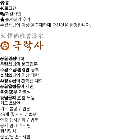
홈
로그인
회원가입
즐겨찾기 추가
수월스님의 명상 불교대학에 오신것을 환영합니다.
사찰소개
불교명상대학
극락사 소개
수월스님의 불교입문
주지스님 인사말
수월스님의 경전 공부
불사안내
수월스님의 명상 대학
사찰둘러보기
수월스님의 간화선 대학
사찰앨범
불교용어풀이 사전
동영상
불교 공부 자료실
찾아오시는 길
스님들의 법문 모음
기도법회안내
기도 불공 / 법문
49재 및 재사 / 법문
연중 행사법회 / 법문
공지 안내 게시판
행사달력
질문/답변게시판