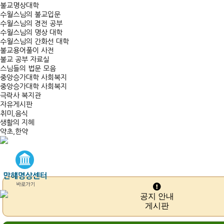
불교명상대학
수월스님의 불교입문
수월스님의 경전 공부
수월스님의 명상 대학
수월스님의 간화선 대학
불교용어풀이 사전
불교 공부 자료실
스님들의 법문 모음
중앙승가대학 사회복지
중앙승가대학 사회복지
극락사 복지관
자유게시판
취미,음식
생활의 지혜
약초,한약
공지 안내
게시판