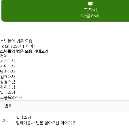
극락사
다음카페
스님들의 법문 모음
Total 205건
1 페이지
스님들의 법문 모음 카테고리
전체
서산대사
사명대사
달마대사
원효대사
성철스님
경허스님
일타스님
고승들의선시
번호
일타스님
205
일타대종사 법문 살아오신 이야기 2