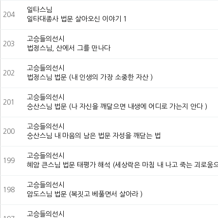
일타스님
204
일타대종사 법문 살아오신 이야기 1
고승들의선시
203
법정스님, 산에서 그를 만나다
고승들의선시
202
법정스님 법문 (내 인생의 가장 소중한 자산 )
고승들의선시
201
숭산스님 법문 (나 자신을 깨달으면 내생에 어디로 가는지 안다 )
고승들의선시
200
숭산스님 내 마음의 남은 법문 자성을 깨닫는 법
고승들의선시
199
혜암 큰스님 법문 태평가 해석 (세상락은 마침 내 나고 죽는 괴로움
고승들의선시
198
암도스님 법문 (복짓고 베풀면서 살아라 )
고승들의선시