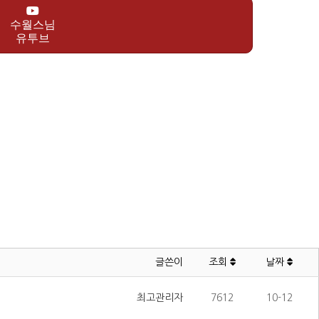
수월스님
유투브
글쓴이
조회
날짜
최고관리자
7612
10-12