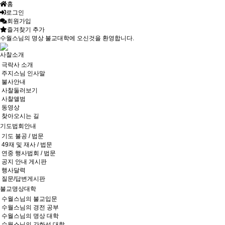
홈
로그인
회원가입
즐겨찾기 추가
수월스님의 명상 불교대학에 오신것을 환영합니다.
사찰소개
극락사 소개
주지스님 인사말
불사안내
사찰둘러보기
사찰앨범
동영상
찾아오시는 길
기도법회안내
기도 불공 / 법문
49재 및 재사 / 법문
연중 행사법회 / 법문
공지 안내 게시판
행사달력
질문/답변게시판
불교명상대학
수월스님의 불교입문
수월스님의 경전 공부
수월스님의 명상 대학
수월스님의 간화선 대학