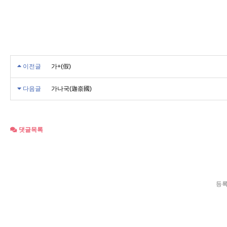
이전글
가+(假)
다음글
가나국(迦奈國)
댓글목록
등록