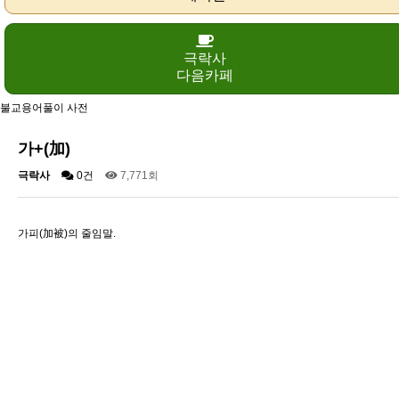
극락사
다음카페
불교용어풀이 사전
가+(加)
극락사
0건
7,771회
가피(加被)의 줄임말.