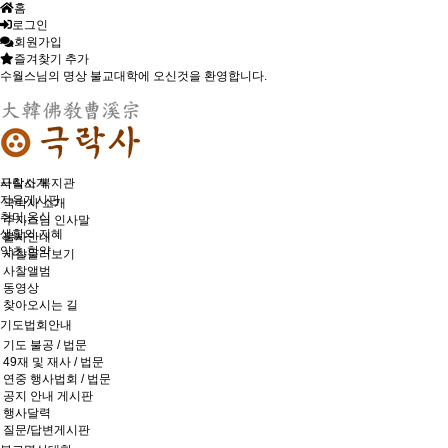
홈
로그인
회원가입
즐겨찾기 추가
수월스님의 명상 불교대학에 오신것을 환영합니다.
사찰소개
극락사 복지관
자유게시판
극락사 소개
취미,음식
주지스님 인사말
생활의 지혜
불사안내
약초,한약
사찰둘러보기
사찰앨범
동영상
찾아오시는 길
기도법회안내
기도 불공 / 법문
49재 및 재사 / 법문
연중 행사법회 / 법문
공지 안내 게시판
행사달력
질문/답변게시판