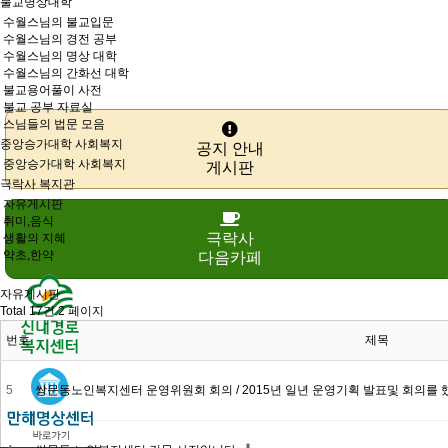
불교명상대학
수월스님의 불교입문
수월스님의 경전 공부
수월스님의 명상 대학
수월스님의 간화선 대학
불교용어풀이 사전
불교 공부 자료실
스님들의 법문 모음
중앙승가대학 사회복지
공지 안내
중앙승가대학 사회복지
게시판
극락사 복지관
자유게시판
취미,음식
극락사
생활의 지혜
약초,한약
다음카페
자유게시판
Total 17건
2 페이지
번호
제목
5
쌍문동노인복지센터 운영위원회 회의 / 2015년 일년 운영기획 발표및 회의를 